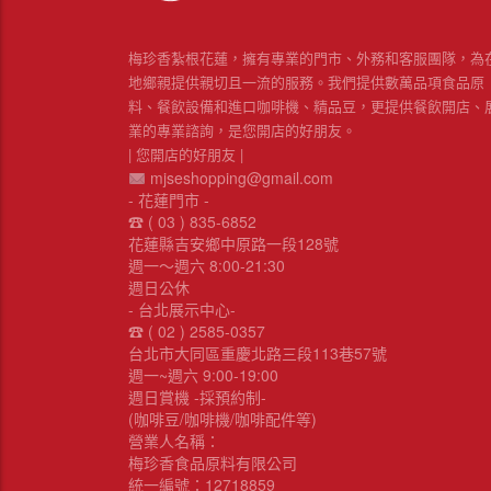
梅珍香紮根花蓮，擁有專業的門市、外務和客服團隊，為
地鄉親提供親切且一流的服務。我們提供數萬品項食品原
料、餐飲設備和進口咖啡機、精品豆，更提供餐飲開店、
業的專業諮詢，是您開店的好朋友。
| 您開店的好朋友 |
mjseshopping@gmail.com
- 花蓮門市 -
☎︎ ( 03 ) 835-6852
花蓮縣吉安鄉中原路一段128號
週一～週六 8:00-21:30
週日公休
- 台北展示中心-
☎︎ ( 02 ) 2585-0357
台北市大同區重慶北路三段113巷57號
週一~週六 9:00-19:00
週日賞機 -採預約制-
(咖啡豆/咖啡機/咖啡配件等)
營業人名稱：
梅珍香食品原料有限公司
統一編號：12718859