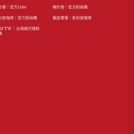
珍香｜官方Line
梅珍香｜官方粉絲團
利安咖啡｜官方粉絲團
蝦皮賣場｜朱利安咖啡
lit TW ｜台灣總代理粉
團