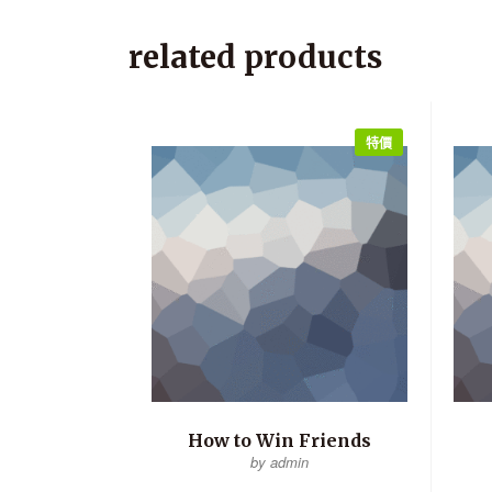
related products
特價
How to Win Friends
by admin