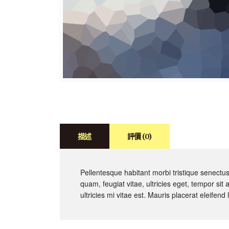
描述
評價 (0)
Pellentesque habitant morbi tristique senectu
quam, feugiat vitae, ultricies eget, tempor s
ultricies mi vitae est. Mauris placerat eleifend 