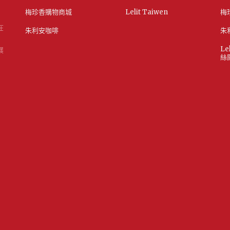
梅珍香購物商城
Lelit Taiwen
梅
在
朱利安咖啡
朱
Le
展
絲