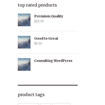
top rated products
Premium Quality
$
20.00
Good to Great
$
9.00
Consulting WordPress
product tags