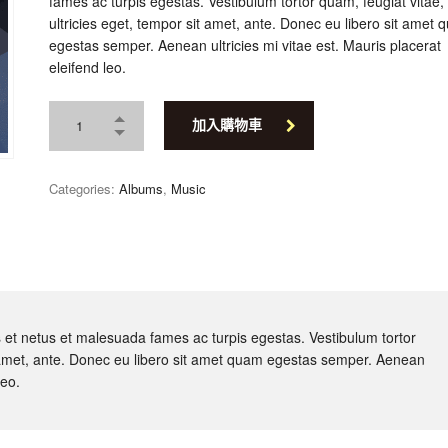
fames ac turpis egestas. Vestibulum tortor quam, feugiat vitae,
ultricies eget, tempor sit amet, ante. Donec eu libero sit amet
egestas semper. Aenean ultricies mi vitae est. Mauris placerat
eleifend leo.
加入購物車
Categories:
Albums
,
Music
s et netus et malesuada fames ac turpis egestas. Vestibulum tortor
it amet, ante. Donec eu libero sit amet quam egestas semper. Aenean
leo.