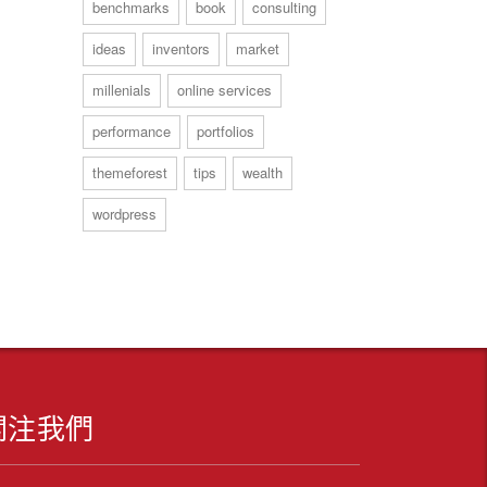
benchmarks
book
consulting
ideas
inventors
market
millenials
online services
performance
portfolios
themeforest
tips
wealth
wordpress
關注我們