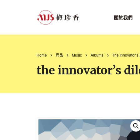
關於我們
Home
商品
Music
Albums
The Innovator’s
the innovator’s d