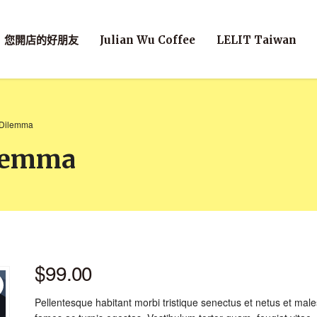
您開店的好朋友
Julian Wu Coffee
LELIT Taiwan
 Dilemma
ilemma
$
99.00
Pellentesque habitant morbi tristique senectus et netus et mal