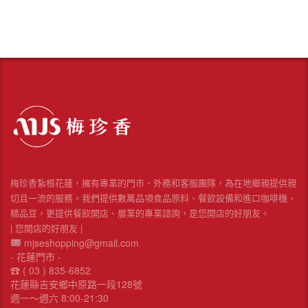
梅珍香紮根花蓮，擁有專業的門市、外務和客服團隊，為在地鄉親提供親
切且一流的服務。我們提供數萬品項食品原料、餐飲設備和進口咖啡機、
精品豆，更提供餐飲開店、展業的專業諮詢，是您開店的好朋友。
| 您開店的好朋友 |
mjseshopping@gmail.com
- 花蓮門市 -
☎︎ ( 03 ) 835-6852
花蓮縣吉安鄉中原路一段128號
週一～週六 8:00-21:30