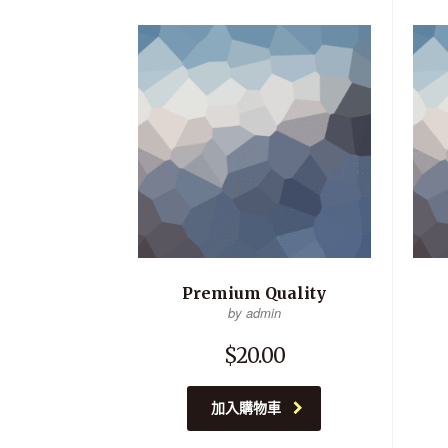
Premium Quality
by admin
$
20.00
加入購物車