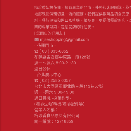
梅珍香紮根花蓮，擁有專業的門市、外務和客服團隊，為
地鄉親提供親切且一流的服務。我們提供數萬品項食品原
料、餐飲設備和進口咖啡機、精品豆，更提供餐飲開店、
業的專業諮詢，是您開店的好朋友。
| 您開店的好朋友 |
mjseshopping@gmail.com
- 花蓮門市 -
☎︎ ( 03 ) 835-6852
花蓮縣吉安鄉中原路一段128號
週一～週六 8:00-21:30
週日公休
- 台北展示中心-
☎︎ ( 02 ) 2585-0357
台北市大同區重慶北路三段113巷57號
週一~週六 9:00-19:00
週日賞機 -採預約制-
(咖啡豆/咖啡機/咖啡配件等)
營業人名稱：
梅珍香食品原料有限公司
統一編號：12718859