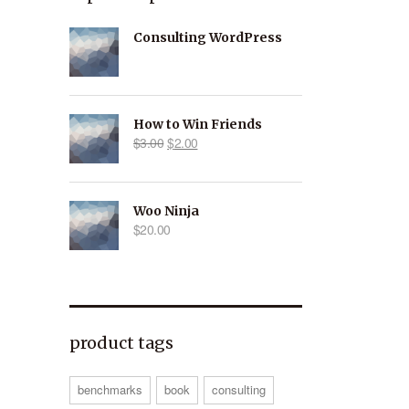
Consulting WordPress
How to Win Friends
$
3.00
$
2.00
Woo Ninja
$
20.00
product tags
benchmarks
book
consulting