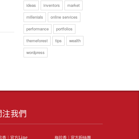
ideas
inventors
market
millenials
online services
performance
portfolios
themeforest
tips
wealth
wordpress
關注我們
珍香｜官方Line
梅珍香｜官方粉絲團