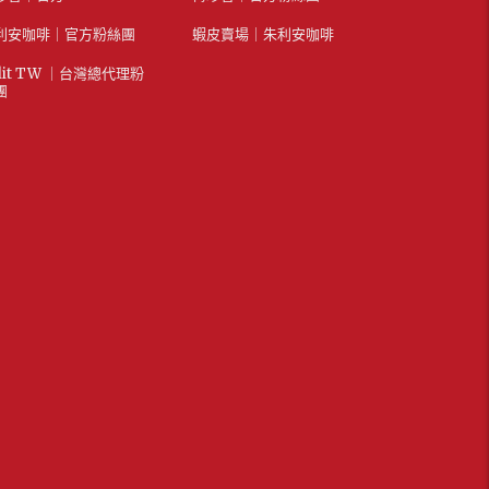
利安咖啡｜官方粉絲團
蝦皮賣場｜朱利安咖啡
lit TW ｜台灣總代理粉
團