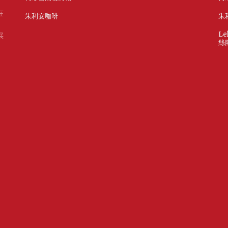
在
朱利安咖啡
朱
Le
展
絲