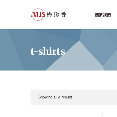
關於我們
t-shirts
Showing all
results
4