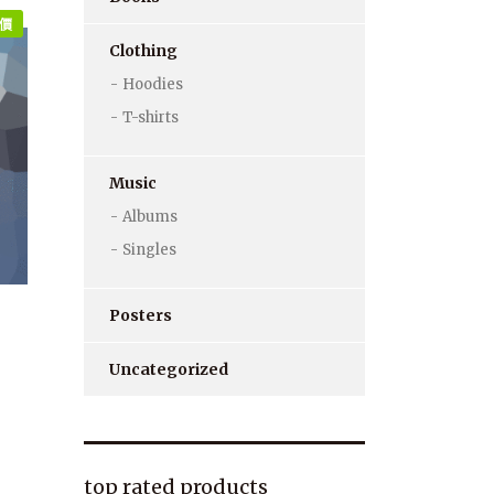
價
Clothing
Hoodies
T-shirts
Music
Albums
Singles
Posters
Uncategorized
top rated products