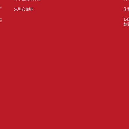
在
朱利安咖啡
朱
Le
展
絲