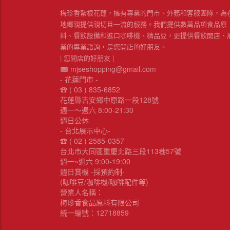
梅珍香紮根花蓮，擁有專業的門市、外務和客服團隊，為
地鄉親提供親切且一流的服務。我們提供數萬品項食品原
料、餐飲設備和進口咖啡機、精品豆，更提供餐飲開店、
業的專業諮詢，是您開店的好朋友。
| 您開店的好朋友 |
mjseshopping@gmail.com
- 花蓮門市 -
☎︎ ( 03 ) 835-6852
花蓮縣吉安鄉中原路一段128號
週一～週六 8:00-21:30
週日公休
- 台北展示中心-
☎︎ ( 02 ) 2585-0357
台北市大同區重慶北路三段113巷57號
週一~週六 9:00-19:00
週日賞機 -採預約制-
(咖啡豆/咖啡機/咖啡配件等)
營業人名稱：
梅珍香食品原料有限公司
統一編號：12718859