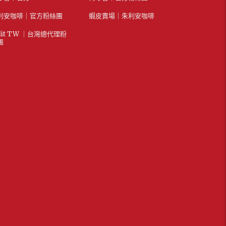
利安咖啡｜官方粉絲團
蝦皮賣場｜朱利安咖啡
lit TW ｜台灣總代理粉
團