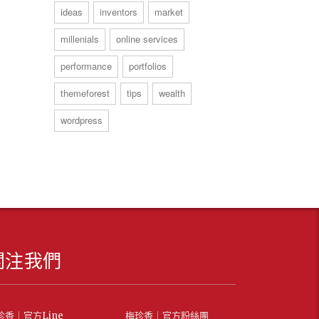
ideas
inventors
market
millenials
online services
performance
portfolios
themeforest
tips
wealth
wordpress
關注我們
珍香｜官方Line
梅珍香｜官方粉絲團