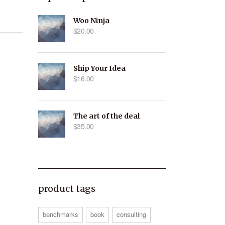
Woo Ninja
$
20.00
Ship Your Idea
$
16.00
The art of the deal
$
35.00
product tags
benchmarks
book
consulting