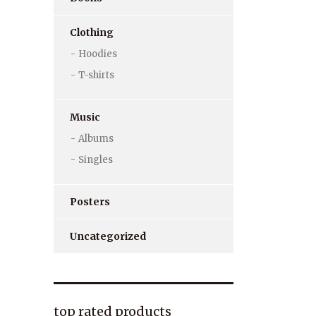
Clothing
Hoodies
T-shirts
Music
Albums
Singles
Posters
Uncategorized
top rated products