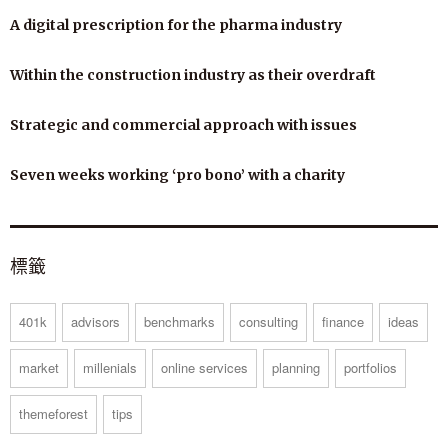
A digital prescription for the pharma industry
Within the construction industry as their overdraft
Strategic and commercial approach with issues
Seven weeks working ‘pro bono’ with a charity
標籤
401k
advisors
benchmarks
consulting
finance
ideas
market
millenials
online services
planning
portfolios
themeforest
tips