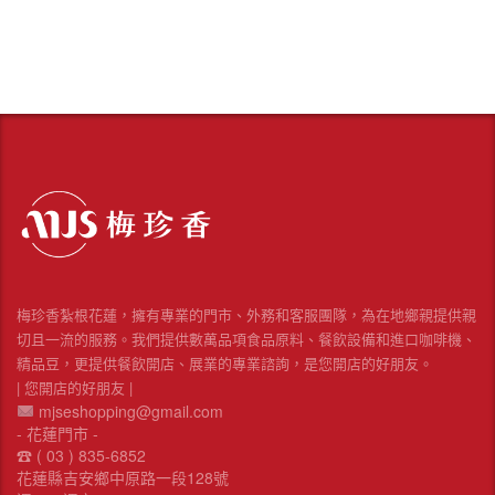
梅珍香紮根花蓮，擁有專業的門市、外務和客服團隊，為在地鄉親提供親
切且一流的服務。我們提供數萬品項食品原料、餐飲設備和進口咖啡機、
精品豆，更提供餐飲開店、展業的專業諮詢，是您開店的好朋友。
| 您開店的好朋友 |
mjseshopping@gmail.com
- 花蓮門市 -
☎︎ ( 03 ) 835-6852
花蓮縣吉安鄉中原路一段128號