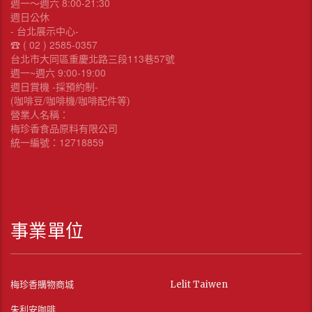
週一～週六 8:00-21:30
週日公休
- 台北展示中心-
☎︎ ( 02 ) 2585-0357
台北市大同區重慶北路三段113巷57號
週一~週六 9:00-19:00
週日賞機 -採預約制-
(咖啡豆/咖啡機/咖啡配件等)
營業人名稱：
梅珍香食品原料有限公司
統一編號：12718859
事業單位
梅珍香購物商城
Lelit Taiwen
朱利安咖啡