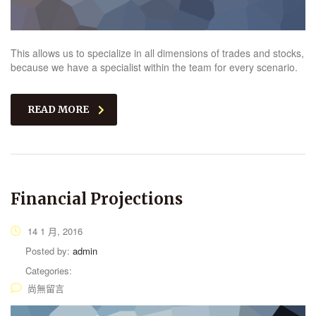
This allows us to specialize in all dimensions of trades and stocks,
because we have a specialist within the team for every scenario.
READ MORE
Financial Projections
14 1 月, 2016
Posted by:
admin
Categories:
尚無留言