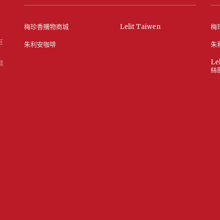
梅珍香購物商城
Lelit Taiwen
梅
在
朱利安咖啡
朱
Le
展
絲