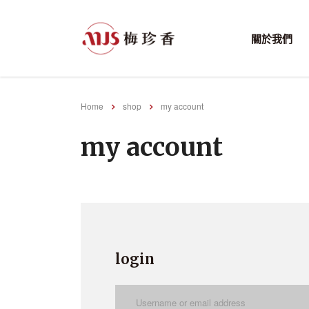
關於我們
Home
shop
my account
my account
login