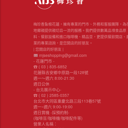
梅珍香紮根花蓮，擁有專業的門市、外務和客服團隊，為
地鄉親提供親切且一流的服務。我們提供數萬品項食品原
料、餐飲設備和進口咖啡機、精品豆，更提供餐飲開店、
業的專業諮詢，是您開店的好朋友。
| 您開店的好朋友 |
mjseshopping@gmail.com
- 花蓮門市 -
☎︎ ( 03 ) 835-6852
花蓮縣吉安鄉中原路一段128號
週一～週六 8:00-21:30
週日公休
- 台北展示中心-
☎︎ ( 02 ) 2585-0357
台北市大同區重慶北路三段113巷57號
週一~週六 9:00-19:00
週日賞機 -採預約制-
(咖啡豆/咖啡機/咖啡配件等)
營業人名稱：