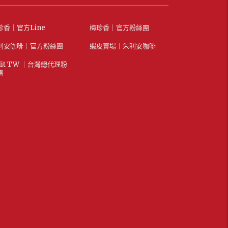
珍香｜官方Line
梅珍香｜官方粉絲團
利安咖啡｜官方粉絲團
蝦皮賣場｜朱利安咖啡
lit TW ｜台灣總代理粉
團